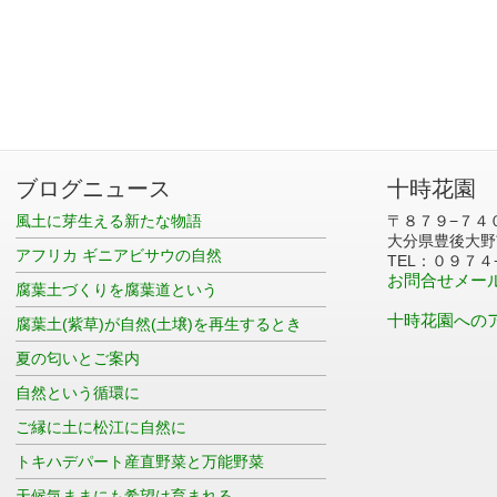
ブログニュース
十時花園
風土に芽生える新たな物語
〒８７９−７４
大分県豊後大野
アフリカ ギニアビサウの自然
TEL：０９７４
お問合せメー
腐葉土づくりを腐葉道という
十時花園への
腐葉土(紫草)が自然(土壌)を再生するとき
夏の匂いとご案内
自然という循環に
ご縁に土に松江に自然に
トキハデパート産直野菜と万能野菜
天候気ままにも希望は育まれる