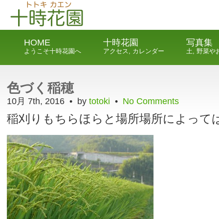
HOME
十時花園
写真集
ようこそ十時花園へ
アクセス, カレンダー
土, 野菜
色づく稲穂
10月 7th, 2016 • by
totoki
•
No Comments
稲刈りもちらほらと場所場所によって