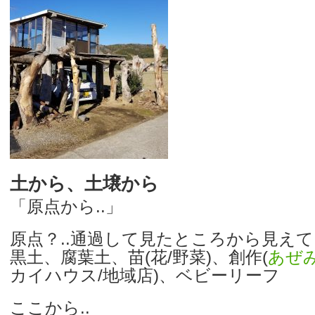
土から、土壌から
「原点から..」
原点？..通過して見たところから見え
黒土、腐葉土、苗(花/野菜)、創作(
あぜ
カイハウス/地域店)、ベビーリーフ
ここから..