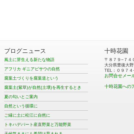
ブログニュース
十時花園
風土に芽生える新たな物語
〒８７９−７４
大分県豊後大野
アフリカ ギニアビサウの自然
TEL：０９７４
お問合せメー
腐葉土づくりを腐葉道という
十時花園への
腐葉土(紫草)が自然(土壌)を再生するとき
夏の匂いとご案内
自然という循環に
ご縁に土に松江に自然に
トキハデパート産直野菜と万能野菜
天候気ままにも希望は育まれる