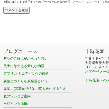
次回のコメントで使用するためブラウザーに自分の名前、メールアドレス、サイトを保
ブログニュース
十時花園
紫草のご縁に秘められた想い
〒８７９−７４
大分県豊後大野
風土に芽生える新たな物語
TEL：０９７４
お問合せメー
アフリカ ギニアビサウの自然
十時花園への
腐葉土づくりを腐葉道という
腐葉土(紫草)が自然(土壌)を再生するとき
夏の匂いとご案内
自然という循環に