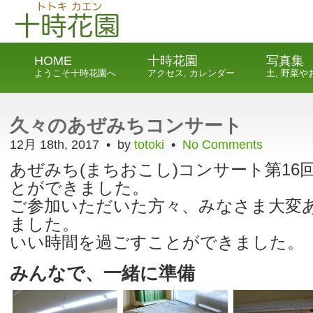
HOME
十時花園
写真集
ようこそ十時花園へ
アクセス, カレンダー
土, 野菜
久々のあぜみちコンサート
12月 18th, 2017 • by
totoki
•
No Comments
あぜみち(まちおこし)コンサート第16
とができました。
ご参加いただいた方々、みなさま大変
ました。
いい時間を過ごすことができました。
みんなで、一緒に準備