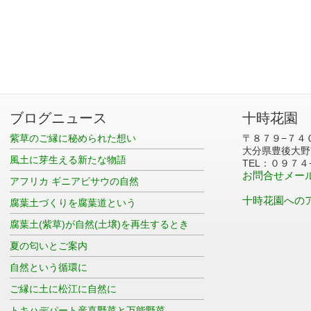
ブログニュース
十時花園
紫草のご縁に秘められた想い
〒８７９−７４
大分県豊後大野
風土に芽生える新たな物語
TEL：０９７４
お問合せメー
アフリカ ギニアビサウの自然
十時花園への
腐葉土づくりを腐葉道という
腐葉土(紫草)が自然(土壌)を再生するとき
夏の匂いとご案内
自然という循環に
ご縁に土に松江に自然に
トキハデパート産直野菜と万能野菜