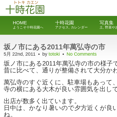
HOME
十時花園
写真集
ようこそ十時花園へ
アクセス, カレンダー
土, 野菜
坂ノ市にある2011年萬弘寺の市
5月 22nd, 2011 • by
totoki
•
No Comments
坂ノ市にある2011年萬弘寺の市の様子
昔に比べて、通りが整備されて大分か
萬弘寺のすぐ近くに、駐車場もあって、
寺の横にある大木が良い雰囲気を出し
出店が数多く出ています。
日中は、かなり暑いので夕方近くが良
ね。