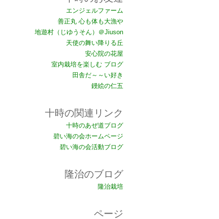
エンジェルファーム
善正丸 心も体も大漁や
地遊村（じゆうそん）＠Jiuson
天使の舞い降りる丘
安心院の花屋
室内栽培を楽しむ ブログ
田舎だ～～い好き
鏝絵の仁五
十時の関連リンク
十時のあぜ道ブログ
碧い海の会ホームページ
碧い海の会活動ブログ
隆治のブログ
隆治栽培
ページ