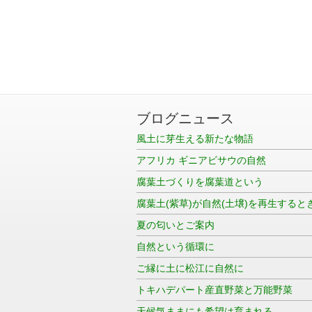
ブログニュース
風土に芽生える新たな物語
アフリカ ギニアビサウの自然
腐葉土づくりを腐葉道という
腐葉土(紫草)が自然(土壌)を再生すると
夏の匂いとご案内
自然という循環に
ご縁に土に松江に自然に
トキハデパート産直野菜と万能野菜
天候気ままにも希望は育まれる