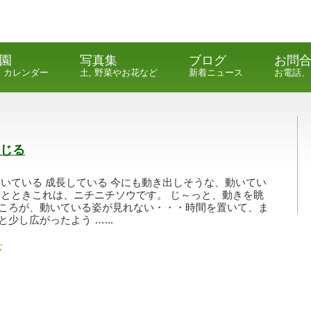
園
写真集
ブログ
お問
, カレンダー
土, 野菜やお花など
新着ニュース
お電話、
じる
動いている 成長している 今にも動き出しそうな、動いてい
ひとときこれは、ニチニチソウです。 じ～っと、動きを眺
ころが、動いている姿が見れない・・・時間を置いて、ま
少し広がったよう …...
む