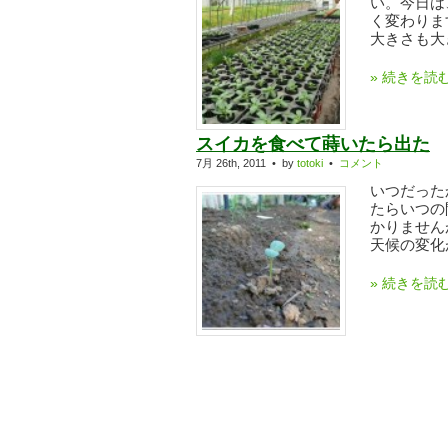
い。今日は
く変わりま
大きさも大き
» 続きを読
スイカを食べて蒔いたら出た
7月 26th, 2011 • by
totoki
•
コメント
いつだった
たらいつの
かりません
天候の変化が
» 続きを読