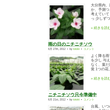
大分県内、
か、予測つ
考えていて
っ 少しずつ
» 続きを読
雨の日のニチニチソウ
6月 27th, 2012 • by
totoki
•
コメント
よく降る雨
を少し 与
なく、葉だ
覚 1つの花
» 続きを読
ニチニチソウ只今準備中
6月 21st, 2012 • by
totoki
•
コメント
台風、いつ