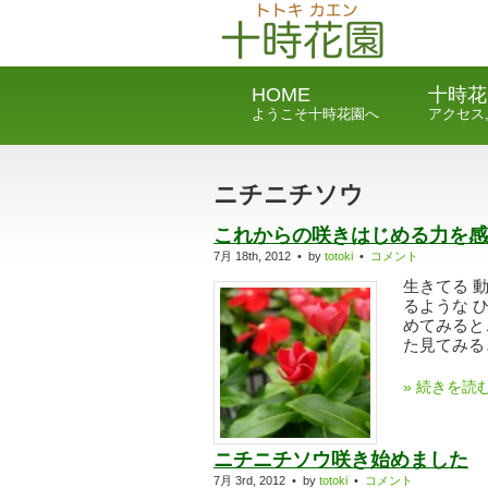
HOME
十時花
ようこそ十時花園へ
アクセス
ニチニチソウ
これからの咲きはじめる力を感
7月 18th, 2012 • by
totoki
•
コメント
生きてる 
るような 
めてみると
た見てみると
» 続きを読
ニチニチソウ咲き始めました
7月 3rd, 2012 • by
totoki
•
コメント