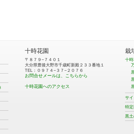
十時花園
栽
〒８７９−７４０１
十時
大分県豊後大野市千歳町新殿２３３番地１
TEL：０９７４−３７−２０７６
お問合せメールは、こちらから
十時花園へのアクセス
き
サイ
特定
黒土