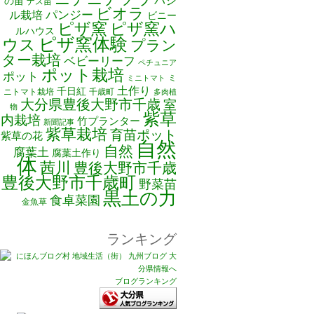
バジ
の苗
ナス苗
ビオラ
ル栽培
パンジー
ビニー
ピザ窯
ピザ窯ハ
ルハウス
ピザ窯体験
ウス
プラン
ター栽培
ベビーリーフ
ペチュニア
ポット栽培
ポット
ミ
ミニトマト
土作り
千日紅
ニトマト栽培
千歳町
多肉植
大分県豊後大野市千歳
室
物
紫草
内栽培
竹プランター
新聞記事
紫草栽培
育苗ポット
紫草の花
自然
自然
腐葉土
腐葉土作り
体
茜川
豊後大野市千歳
豊後大野市千歳町
野菜苗
黒土の力
食卓菜園
金魚草
ランキング
ブログランキング