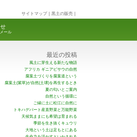
サイトマップ
｜
黒土の販売
｜
合せ
メール
最近の投稿
風土に芽生える新たな物語
アフリカ ギニアビサウの自然
腐葉土づくりを腐葉道という
腐葉土(紫草)が自然(土壌)を再生するとき
夏の匂いとご案内
自然という循環に
ご縁に土に松江に自然に
トキハデパート産直野菜と万能野菜
天候気ままにも希望は育まれる
季節を生き抜くキュウリ
大地という土は足もとにある
生命力を活かすといかされる