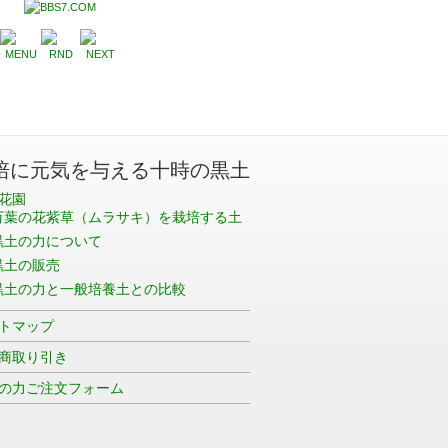
培に元気を与える十時の黒土
花園
万葉の花紫草（ムラサキ）を栽培する土
黒土の力について
黒土の販売
黒土の力と一般培養土との比較
トマップ
商取り引き
の力ご注文フォーム