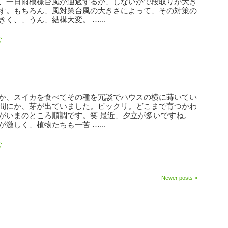
、一日雨模様台風が通過するか、しないかで段取りが大き
す。もちろん、風対策台風の大きさによって、その対策の
く、、うん、結構大変。 …...
む
か、スイカを食べてその種を冗談でハウスの横に蒔いてい
間にか、芽が出ていました。ビックリ。どこまで育つかわ
がいまのところ順調です。笑 最近、夕立が多いですね。
激しく、植物たちも一苦 …...
む
Newer posts
»