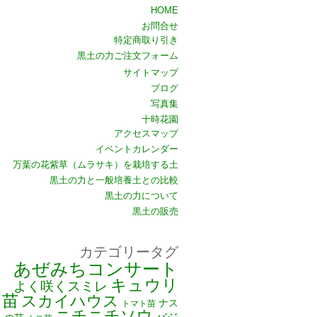
HOME
お問合せ
特定商取り引き
黒土の力ご注文フォーム
サイトマップ
ブログ
写真集
十時花園
アクセスマップ
イベントカレンダー
万葉の花紫草（ムラサキ）を栽培する土
黒土の力と一般培養土との比較
黒土の力について
黒土の販売
カテゴリータグ
あぜみちコンサート
キュウリ
よく咲くスミレ
苗
スカイハウス
ナス
トマト苗
ニチニチソウ