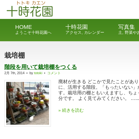
HOME
十時花園
写真集
ようこそ十時花園へ
アクセス, カレンダー
土, 野菜
栽培棚
階段を用いて栽培棚をつくる
2月 7th, 2014 • by
totoki
•
コメント
廃材が生きる どこかで見たことがあ
に、活用する階段。「もったいない」
す。栽培用の棚ともいえますし、ちょ
分です。 よく見てみてください。 …...
» 続きを読む