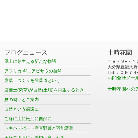
ブログニュース
十時花園
風土に芽生える新たな物語
〒８７９−７４
大分県豊後大野
アフリカ ギニアビサウの自然
TEL：０９７４
お問合せメー
腐葉土づくりを腐葉道という
十時花園への
腐葉土(紫草)が自然(土壌)を再生するとき
夏の匂いとご案内
自然という循環に
ご縁に土に松江に自然に
トキハデパート産直野菜と万能野菜
天候気ままにも希望は育まれる