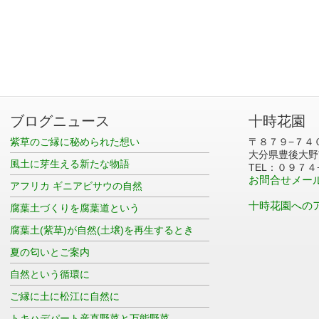
ブログニュース
十時花園
紫草のご縁に秘められた想い
〒８７９−７４
大分県豊後大野
風土に芽生える新たな物語
TEL：０９７４
お問合せメー
アフリカ ギニアビサウの自然
十時花園への
腐葉土づくりを腐葉道という
腐葉土(紫草)が自然(土壌)を再生するとき
夏の匂いとご案内
自然という循環に
ご縁に土に松江に自然に
トキハデパート産直野菜と万能野菜