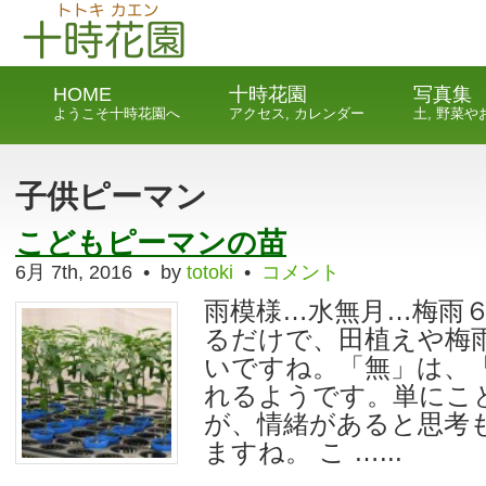
HOME
十時花園
写真集
ようこそ十時花園へ
アクセス, カレンダー
土, 野菜
子供ピーマン
こどもピーマンの苗
6月 7th, 2016 • by
totoki
•
コメント
雨模様…水無月…梅雨
るだけで、田植えや梅
いですね。「無」は、
れるようです。単にこ
が、情緒があると思考
ますね。 こ …...