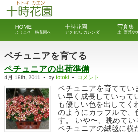
HOME
十時花園
写真集
ようこそ十時花園へ
アクセス, カレンダー
土, 野菜
ペチュニアを育てる
ペチュニアの出荷準備
4月 18th, 2011 • by
totoki
•
コメント
ペチュニアを育ててい
い早く成長していって
も優しい色を出してく
のようにカラフルで、
す。 いや〜、眺めて
ペチュニアの絨毯に横
…...