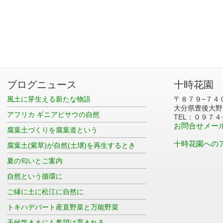
ブログニュース
十時花園
風土に芽生える新たな物語
〒８７９−７４
大分県豊後大野
アフリカ ギニアビサウの自然
TEL：０９７４
お問合せメー
腐葉土づくりを腐葉道という
十時花園への
腐葉土(紫草)が自然(土壌)を再生するとき
夏の匂いとご案内
自然という循環に
ご縁に土に松江に自然に
トキハデパート産直野菜と万能野菜
天候気ままにも希望は育まれる