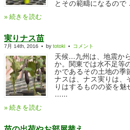
とその範疇になるので ….
» 続きを読む
実りナス苗
7月 14th, 2016 • by
totoki
•
コメント
天候…九州は、地震か
か。関東では水不足等
かであるその土地の季
ナスは、ナス実りは、
りはするものの姿を魅
…...
» 続きを読む
苗の出荷やお部屋替え