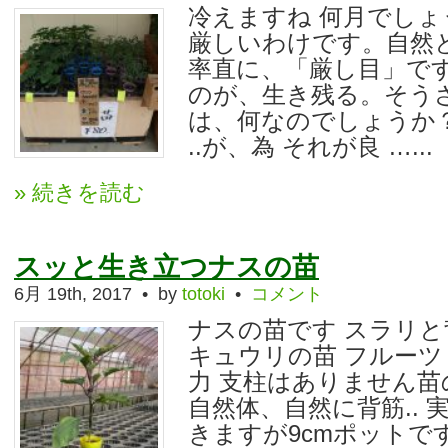
冷えますね 何月でし
厳しいわけです。自然と
率直に、「厳し目」です
のが、生き残る。そう
は、何なのでしょうか？
..が、為 それが良 …...
» 続きを読む
スッと生き立つナスの苗
6月 19th, 2017 • by
totoki
•
コメント
ナスの苗です スラリと
キュウリの苗 フルーツ
力 支柱はありません
自然体、自然に背筋..
きますが9cmポットで