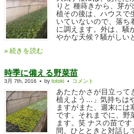
りと 種蒔きから、芽
植その後は、ハウスで生
いていないので、落ち
に調えます。外は、騒
やかな天候？騒がしいとど
» 続きを読む
時季に備える野菜苗
3月 7th, 2016 • by
totoki
•
コメント
あたたかさが目立って
植えよう…」気持ちは
ますがまた、週末には
です。それまでに、野
ます。笑 ナスの苗です
間、ひとときと対話して 