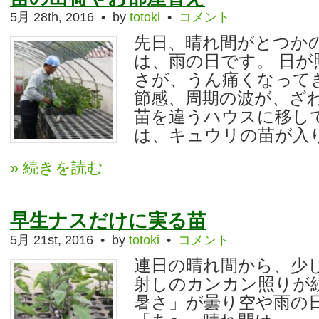
5月 28th, 2016 • by
totoki
•
コメント
先日、晴れ間がとつか
は、雨の日です。 日が
さが、うん痛くなって
節感、周期の波が、ざわ
苗を違うハウスに移し
は、キュウリの苗が入り 
» 続きを読む
早生ナスだけに実る苗
5月 21st, 2016 • by
totoki
•
コメント
連日の晴れ間から、少
射しのカンカン照りが
暑さ」が曇り空や雨の