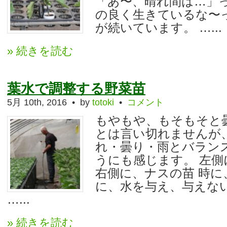
「あ〜、晴れ間は…」
の良く生きているな〜
が続いています。 …...
» 続きを読む
葉水で調整する野菜苗
5月 10th, 2016 • by
totoki
•
コメント
もやもや、もそもそと
とは言い切れませんが
れ・曇り・雨とバラン
うにも感じます。 左
右側に、ナスの苗 時に
に、水を与え、与えない
…...
» 続きを読む