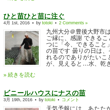
ひと苗ひと苗に注ぐ
4月 1st, 2016 • by
totoki
•
2 Comments »
九州大分＠豊後大野市
ご縁に、感謝 できる
つに「今、できること
の苗です 曇りの日は
れるのでありがたいこ
が、見えると…水、乾き 
» 続きを読む
ビニールハウスにナスの苗
3月 19th, 2016 • by
totoki
•
コメント
天気予報には、あたた