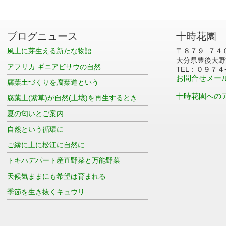
ブログニュース
十時花園
風土に芽生える新たな物語
〒８７９−７４
大分県豊後大野
アフリカ ギニアビサウの自然
TEL：０９７４
お問合せメー
腐葉土づくりを腐葉道という
十時花園への
腐葉土(紫草)が自然(土壌)を再生するとき
夏の匂いとご案内
自然という循環に
ご縁に土に松江に自然に
トキハデパート産直野菜と万能野菜
天候気ままにも希望は育まれる
季節を生き抜くキュウリ