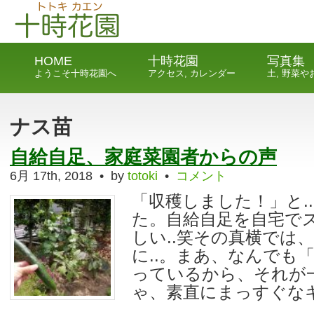
HOME
十時花園
写真集
ようこそ十時花園へ
アクセス, カレンダー
土, 野菜
ナス苗
自給自足、家庭菜園者からの声
6月 17th, 2018 • by
totoki
•
コメント
「収穫しました！」と.
た。自給自足を自宅で
しい..笑その真横では
に..。まあ、なんでも「
っているから、それが
ゃ、素直にまっすぐなキュ