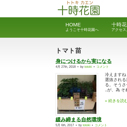
HOME
十時花
ようこそ十時花園へ
アクセス
トマト苗
身につけるから実になる
4月 27th, 2018 • by
totoki
•
コメント
冷えますね
選抜される
る。そうさ
..が、為 そ
» 続きを読
緩み締まる自然環境
5月 6th, 2017 • by
totoki
•
コメント