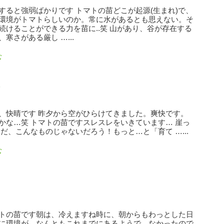
すると強弱ばかりです トマトの苗どこが起源(生まれ)で、
環境がトマトらしいのか。常に水があるとも思えない。そ
続けることができる力を苗に..笑 山があり、谷が存在する
寒さがある厳し …...
む
、快晴です 昨夕から空がひらけてきました。爽快です。
かな…笑 トマトの苗ですスレスレをいきています… 崖っ
まだ、こんなものじゃないだろう！もっと…と「育て …...
む
トの苗です朝は、冷えますね時に、朝からもわっとした日
に環境が、なんともこれまでにあるようで、なかったので