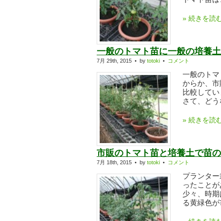
» 続きを読
一般のトマト苗に一般の培養土
7月 29th, 2015 • by
totoki
•
コメント
一般のトマ
からか、市
比較してい
さて、どうな
» 続きを読
市販のトマト苗と培養土で苗の
7月 18th, 2015 • by
totoki
•
コメント
プランター
ったことが
少々、時期
る黄緑色が市