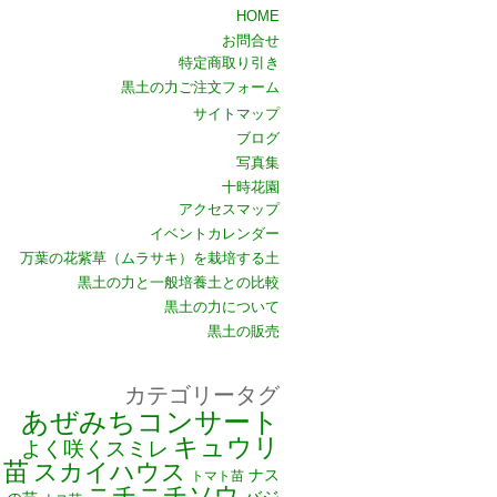
HOME
お問合せ
特定商取り引き
黒土の力ご注文フォーム
サイトマップ
ブログ
写真集
十時花園
アクセスマップ
イベントカレンダー
万葉の花紫草（ムラサキ）を栽培する土
黒土の力と一般培養土との比較
黒土の力について
黒土の販売
カテゴリータグ
あぜみちコンサート
キュウリ
よく咲くスミレ
苗
スカイハウス
ナス
トマト苗
ニチニチソウ