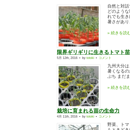
自然と対話
どのような
れでも生き
暑さがあり、
» 続きを読
限界ギリギリに生きるトマト苗
5月 12th, 2016 • by
totoki
•
コメント
九州大分は
暑くなるの
ぷち まだ
» 続きを読
栽培に育まれる苗の生命力
4月 11th, 2016 • by
totoki
•
コメント
野菜、トマ
もときどき