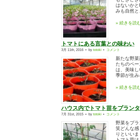
はないかと
みも自然とこ
» 続きを読
トマトにある言葉との味わい
3月 11th, 2016 • by
totoki
•
コメント
新たな野菜
たちのペー
は、美味し
季節が生み与
» 続きを読
ハウス内でトマト苗をプランタ
7月 31st, 2015 • by
totoki
•
コメント
野菜をプラ
笑どんな感
りといいま
トマト苗は、