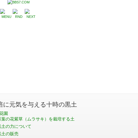
培に元気を与える十時の黒土
花園
万葉の花紫草（ムラサキ）を栽培する土
黒土の力について
黒土の販売