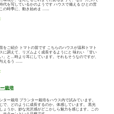
時代を写しているかのようです ハウスで備える ひとの営
の時季に、動き始めま …...
む
苗をご紹介 トマトの苗です こちらのハウスが温和トマト
スに調えて、リズムよく成長するようにと 味わい 「甘い
い」と…時より耳にしています。それもそうなのですが、
えるう …...
む
ー栽培
ンター栽培 プランター栽培をハウス内で試みています。
じで、どのように成長するのか。体感しています。 黒光
しょうか。妙な光沢感がどこかしら魅力を感じます。この
サターンという品種です …...