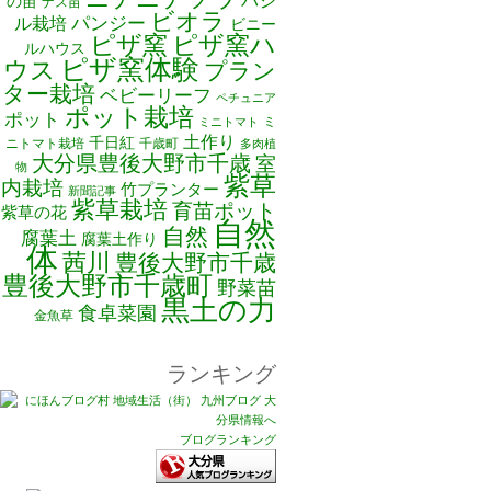
バジ
の苗
ナス苗
ビオラ
ル栽培
パンジー
ビニー
ピザ窯
ピザ窯ハ
ルハウス
ピザ窯体験
ウス
プラン
ター栽培
ベビーリーフ
ペチュニア
ポット栽培
ポット
ミ
ミニトマト
土作り
千日紅
ニトマト栽培
千歳町
多肉植
大分県豊後大野市千歳
室
物
紫草
内栽培
竹プランター
新聞記事
紫草栽培
育苗ポット
紫草の花
自然
自然
腐葉土
腐葉土作り
体
茜川
豊後大野市千歳
豊後大野市千歳町
野菜苗
黒土の力
食卓菜園
金魚草
ランキング
ブログランキング