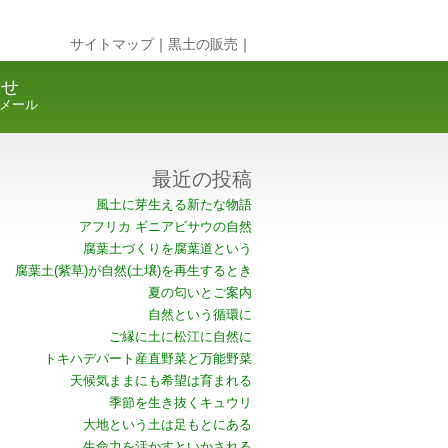
サイトマップ
｜
黒土の販売
｜
合せ
メール
最近の投稿
風土に芽生える新たな物語
アフリカ ギニアビサウの自然
腐葉土づくりを腐葉道という
腐葉土(紫草)が自然(土壌)を再生するとき
夏の匂いとご案内
自然という循環に
ご縁に土に松江に自然に
トキハデパート産直野菜と万能野菜
天候気ままにも希望は育まれる
季節を生き抜くキュウリ
大地という土は足もとにある
生命力を活かすといかされる