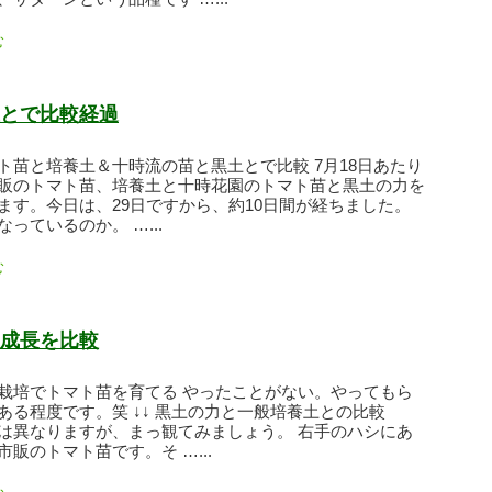
む
とで比較経過
ト苗と培養土＆十時流の苗と黒土とで比較 7月18日あたり
販のトマト苗、培養土と十時花園のトマト苗と黒土の力を
ます。今日は、29日ですから、約10日間が経ちました。
っているのか。 …...
む
成長を比較
栽培でトマト苗を育てる やったことがない。やってもら
ある程度です。笑 ↓↓ 黒土の力と一般培養土との比較
は異なりますが、まっ観てみましょう。 右手のハシにあ
販のトマト苗です。そ …...