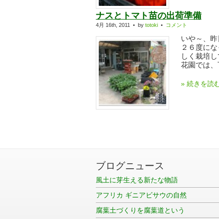
ナスとトマト苗の出荷準備
4月 16th, 2011 • by
totoki
•
コメント
いや～、昨
２６度にな
しく栽培し
花園では、下
» 続きを読
ブログニュース
風土に芽生える新たな物語
アフリカ ギニアビサウの自然
腐葉土づくりを腐葉道という