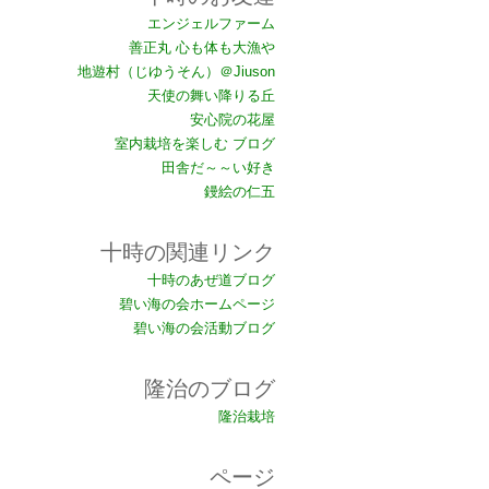
エンジェルファーム
善正丸 心も体も大漁や
地遊村（じゆうそん）＠Jiuson
天使の舞い降りる丘
安心院の花屋
室内栽培を楽しむ ブログ
田舎だ～～い好き
鏝絵の仁五
十時の関連リンク
十時のあぜ道ブログ
碧い海の会ホームページ
碧い海の会活動ブログ
隆治のブログ
隆治栽培
ページ