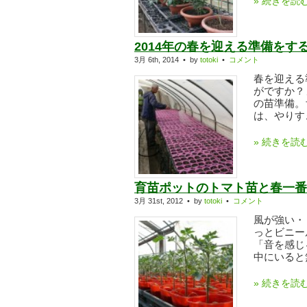
» 続きを読
2014年の春を迎える準備をす
3月 6th, 2014 • by
totoki
•
コメント
春を迎える
がですか？
の苗準備。
は、やりすぎ
» 続きを読
育苗ポットのトマト苗と春一番
3月 31st, 2012 • by
totoki
•
コメント
風が強い・
っとビニー
「音を感じ
中にいると無
» 続きを読