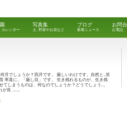
園
写真集
ブログ
お問
, カレンダー
土, 野菜やお花など
新着ニュース
お電話、
 何月でしょうか？四月です。 厳しいわけです。自然と..笑
苗 率直に、「厳し目」です。 生き残れるものが、生き残
せてしまうものは、何なのでしょうか？どうでしょう..。
れが良 …...
む