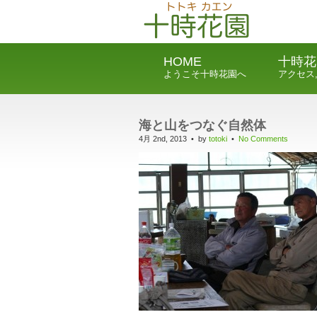
HOME
十時花
ようこそ十時花園へ
アクセス
海と山をつなぐ自然体
4月 2nd, 2013 • by
totoki
•
No Comments