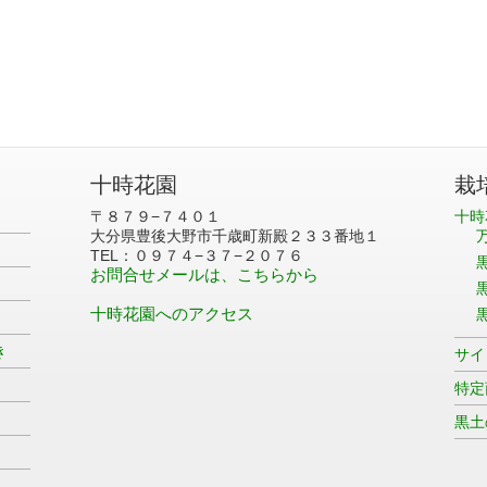
十時花園
栽
〒８７９−７４０１
十時
大分県豊後大野市千歳町新殿２３３番地１
TEL：０９７４−３７−２０７６
お問合せメールは、こちらから
十時花園へのアクセス
き
サイ
特定
黒土