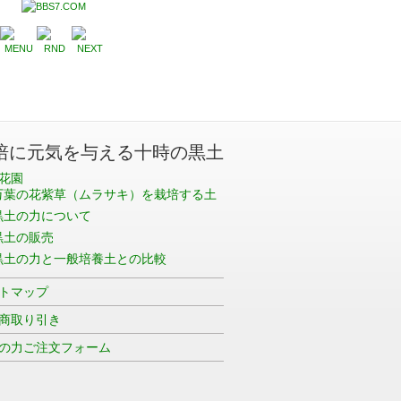
培に元気を与える十時の黒土
花園
万葉の花紫草（ムラサキ）を栽培する土
黒土の力について
黒土の販売
黒土の力と一般培養土との比較
トマップ
商取り引き
の力ご注文フォーム