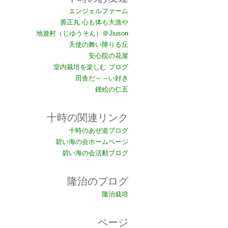
エンジェルファーム
善正丸 心も体も大漁や
地遊村（じゆうそん）＠Jiuson
天使の舞い降りる丘
安心院の花屋
室内栽培を楽しむ ブログ
田舎だ～～い好き
鏝絵の仁五
十時の関連リンク
十時のあぜ道ブログ
碧い海の会ホームページ
碧い海の会活動ブログ
隆治のブログ
隆治栽培
ページ