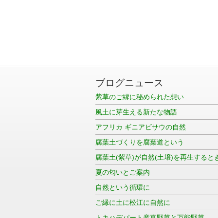
ブログニュース
紫草のご縁に秘められた想い
風土に芽生える新たな物語
アフリカ ギニアビサウの自然
腐葉土づくりを腐葉道という
腐葉土(紫草)が自然(土壌)を再生すると
夏の匂いとご案内
自然という循環に
ご縁に土に松江に自然に
トキハデパート産直野菜と万能野菜