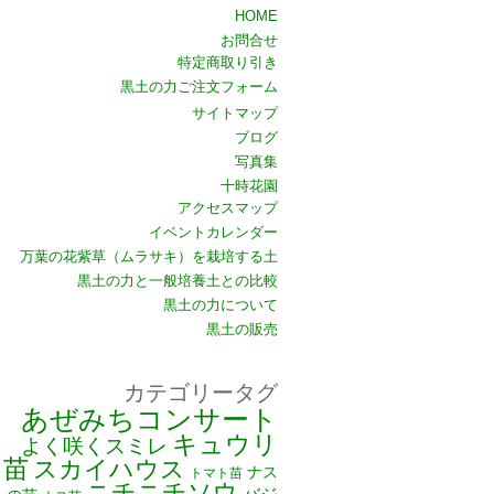
HOME
お問合せ
特定商取り引き
黒土の力ご注文フォーム
サイトマップ
ブログ
写真集
十時花園
アクセスマップ
イベントカレンダー
万葉の花紫草（ムラサキ）を栽培する土
黒土の力と一般培養土との比較
黒土の力について
黒土の販売
カテゴリータグ
あぜみちコンサート
キュウリ
よく咲くスミレ
苗
スカイハウス
ナス
トマト苗
ニチニチソウ