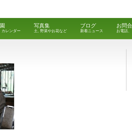
園
写真集
ブログ
お問
, カレンダー
土, 野菜やお花など
新着ニュース
お電話、