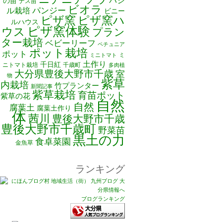
バジ
の苗
ナス苗
ビオラ
ル栽培
パンジー
ビニー
ピザ窯
ピザ窯ハ
ルハウス
ピザ窯体験
ウス
プラン
ター栽培
ベビーリーフ
ペチュニア
ポット栽培
ポット
ミ
ミニトマト
土作り
千日紅
ニトマト栽培
千歳町
多肉植
大分県豊後大野市千歳
室
物
紫草
内栽培
竹プランター
新聞記事
紫草栽培
育苗ポット
紫草の花
自然
自然
腐葉土
腐葉土作り
体
茜川
豊後大野市千歳
豊後大野市千歳町
野菜苗
黒土の力
食卓菜園
金魚草
ランキング
ブログランキング