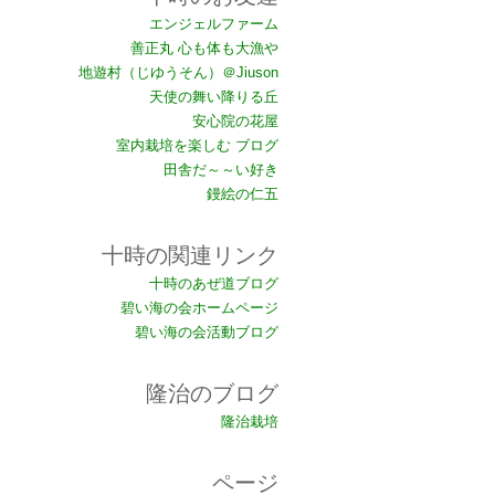
エンジェルファーム
善正丸 心も体も大漁や
地遊村（じゆうそん）＠Jiuson
天使の舞い降りる丘
安心院の花屋
室内栽培を楽しむ ブログ
田舎だ～～い好き
鏝絵の仁五
十時の関連リンク
十時のあぜ道ブログ
碧い海の会ホームページ
碧い海の会活動ブログ
隆治のブログ
隆治栽培
ページ