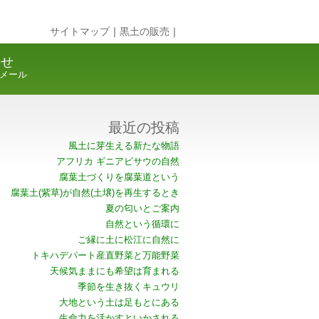
サイトマップ
｜
黒土の販売
｜
合せ
メール
最近の投稿
風土に芽生える新たな物語
アフリカ ギニアビサウの自然
腐葉土づくりを腐葉道という
腐葉土(紫草)が自然(土壌)を再生するとき
夏の匂いとご案内
自然という循環に
ご縁に土に松江に自然に
トキハデパート産直野菜と万能野菜
天候気ままにも希望は育まれる
季節を生き抜くキュウリ
大地という土は足もとにある
生命力を活かすといかされる