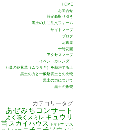
HOME
お問合せ
特定商取り引き
黒土の力ご注文フォーム
サイトマップ
ブログ
写真集
十時花園
アクセスマップ
イベントカレンダー
万葉の花紫草（ムラサキ）を栽培する土
黒土の力と一般培養土との比較
黒土の力について
黒土の販売
カテゴリータグ
あぜみちコンサート
キュウリ
よく咲くスミレ
苗
スカイハウス
ナス
トマト苗
ニチニチソウ