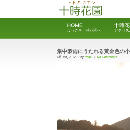
HOME
十時花
ようこそ十時花園へ
アクセス
集中豪雨にうたれる黄金色の小
6月 4th, 2012 • by
totoki
•
No Comments