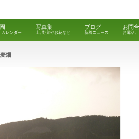
園
写真集
ブログ
お問
, カレンダー
土, 野菜やお花など
新着ニュース
お電話、
麦畑