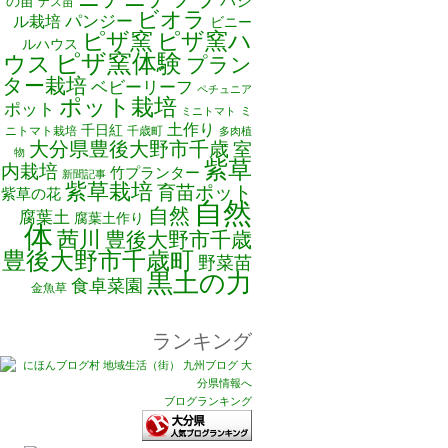
バジ
の苗
ナス苗
ビオラ
ル栽培
パンジー
ビニー
ピザ窯
ピザ窯ハ
ルハウス
ピザ窯体験
ウス
プラン
ター栽培
ベビーリーフ
ペチュニア
ポット栽培
ポット
ミ
ミニトマト
土作り
千日紅
ニトマト栽培
千歳町
多肉植
大分県豊後大野市千歳
室
物
紫草
内栽培
竹プランター
新聞記事
紫草栽培
育苗ポット
紫草の花
自然
自然
腐葉土
腐葉土作り
体
茜川
豊後大野市千歳
豊後大野市千歳町
野菜苗
黒土の力
食卓菜園
金魚草
ランキング
ブログランキング