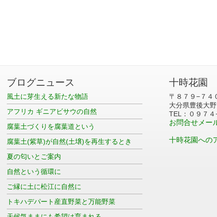
ブログニュース
十時花園
風土に芽生える新たな物語
〒８７９−７４
大分県豊後大野
アフリカ ギニアビサウの自然
TEL：０９７４
お問合せメー
腐葉土づくりを腐葉道という
十時花園への
腐葉土(紫草)が自然(土壌)を再生するとき
夏の匂いとご案内
自然という循環に
ご縁に土に松江に自然に
トキハデパート産直野菜と万能野菜
天候気ままにも希望は育まれる