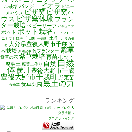
バジ
の苗
ナス苗
ビオラ
ル栽培
パンジー
ビニー
ピザ窯
ピザ窯ハ
ルハウス
ピザ窯体験
ウス
プラン
ター栽培
ベビーリーフ
ペチュニア
ポット栽培
ポット
ミ
ミニトマト
土作り
千日紅
ニトマト栽培
千歳町
多肉植
大分県豊後大野市千歳
室
物
紫草
内栽培
竹プランター
新聞記事
紫草栽培
育苗ポット
紫草の花
自然
自然
腐葉土
腐葉土作り
体
茜川
豊後大野市千歳
豊後大野市千歳町
野菜苗
黒土の力
食卓菜園
金魚草
ランキング
ブログランキング