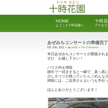
HOME
十時花
ようこそ十時花園へ
アクセス
あぜみちコンサートの準備完了
5月 15th, 2011 • by
totoki
•
No Comments
本日あぜみちコンサートが開催され
ぜひ、お越し下さい！
ハウス内を掃除
雑巾で一拭きすると一瞬で、真っ黒
少しホコリが残っていたらごめんな
掃除には、ご近所さんもいつも手伝
ほんとありがとうございます！