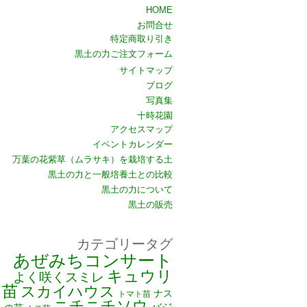
HOME
お問合せ
特定商取り引き
黒土の力ご注文フォーム
サイトマップ
ブログ
写真集
十時花園
アクセスマップ
イベントカレンダー
万葉の花紫草（ムラサキ）を栽培する土
黒土の力と一般培養土との比較
黒土の力について
黒土の販売
カテゴリータグ
あぜみちコンサート
キュウリ
よく咲くスミレ
苗
スカイハウス
ナス
トマト苗
ニチニチソウ