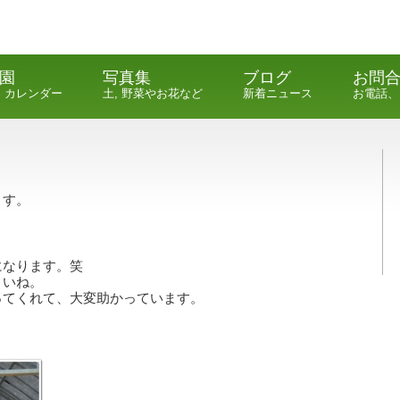
園
写真集
ブログ
お問
, カレンダー
土, 野菜やお花など
新着ニュース
お電話、
ます。
になります。笑
さいね。
ってくれて、大変助かっています。