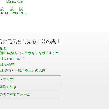
培に元気を与える十時の黒土
花園
万葉の花紫草（ムラサキ）を栽培する土
黒土の力について
黒土の販売
黒土の力と一般培養土との比較
トマップ
商取り引き
の力ご注文フォーム