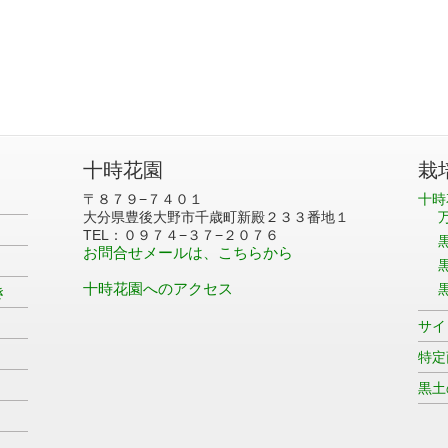
十時花園
栽
〒８７９−７４０１
十時
大分県豊後大野市千歳町新殿２３３番地１
TEL：０９７４−３７−２０７６
お問合せメールは、こちらから
十時花園へのアクセス
き
サイ
特定
黒土