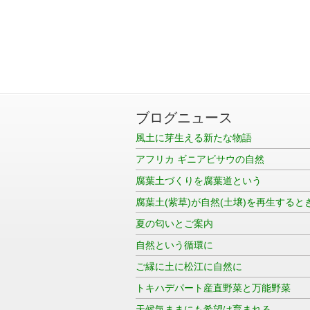
ブログニュース
風土に芽生える新たな物語
アフリカ ギニアビサウの自然
腐葉土づくりを腐葉道という
腐葉土(紫草)が自然(土壌)を再生すると
夏の匂いとご案内
自然という循環に
ご縁に土に松江に自然に
トキハデパート産直野菜と万能野菜
天候気ままにも希望は育まれる