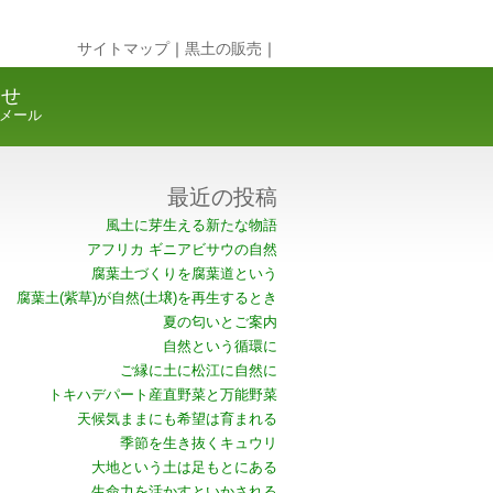
サイトマップ
｜
黒土の販売
｜
合せ
メール
最近の投稿
風土に芽生える新たな物語
アフリカ ギニアビサウの自然
腐葉土づくりを腐葉道という
腐葉土(紫草)が自然(土壌)を再生するとき
夏の匂いとご案内
自然という循環に
ご縁に土に松江に自然に
トキハデパート産直野菜と万能野菜
天候気ままにも希望は育まれる
季節を生き抜くキュウリ
大地という土は足もとにある
生命力を活かすといかされる