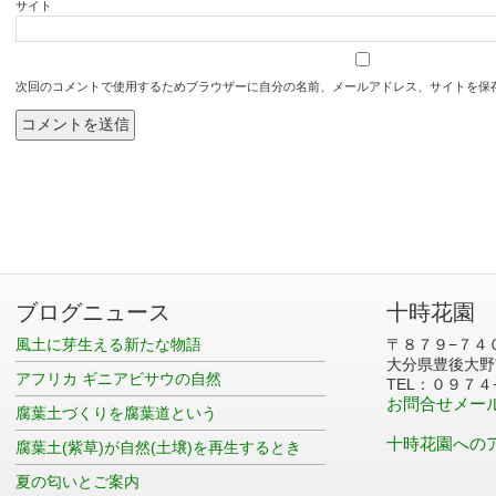
サイト
次回のコメントで使用するためブラウザーに自分の名前、メールアドレス、サイトを保
ブログニュース
十時花園
風土に芽生える新たな物語
〒８７９−７４
大分県豊後大野
アフリカ ギニアビサウの自然
TEL：０９７４
お問合せメー
腐葉土づくりを腐葉道という
十時花園への
腐葉土(紫草)が自然(土壌)を再生するとき
夏の匂いとご案内