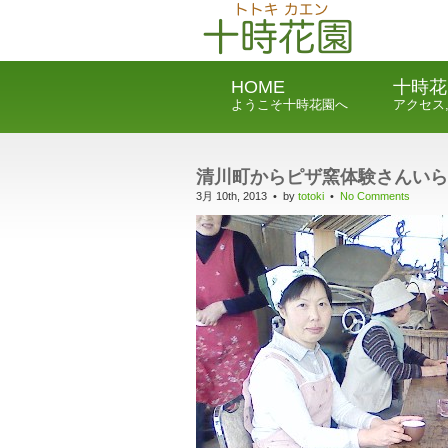
HOME
十時花
ようこそ十時花園へ
アクセス
清川町からピザ窯体験さんいら
3月 10th, 2013 • by
totoki
•
No Comments