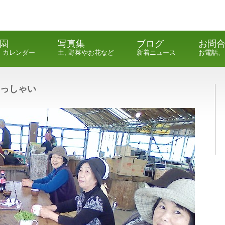
園
写真集
ブログ
お問
, カレンダー
土, 野菜やお花など
新着ニュース
お電話、
っしゃい