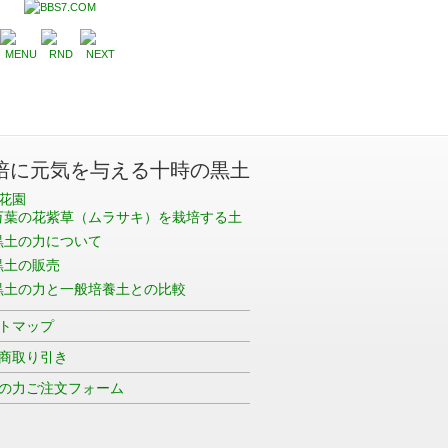
培に元気を与える十時の黒土
花園
万葉の花紫草（ムラサキ）を栽培する土
黒土の力について
黒土の販売
黒土の力と一般培養土との比較
トマップ
商取り引き
の力ご注文フォーム