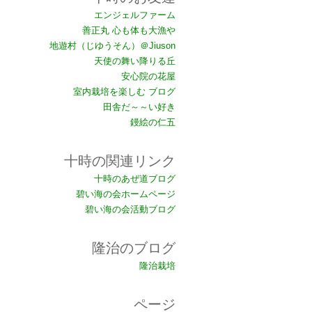
エンジェルファーム
善正丸 心も体も大漁や
地遊村（じゆうそん）＠Jiuson
天使の舞い降りる丘
安心院の花屋
室内栽培を楽しむ ブログ
田舎だ～～い好き
鏝絵の仁五
十時の関連リンク
十時のあぜ道ブログ
碧い海の会ホームページ
碧い海の会活動ブログ
隆治のブログ
隆治栽培
ページ