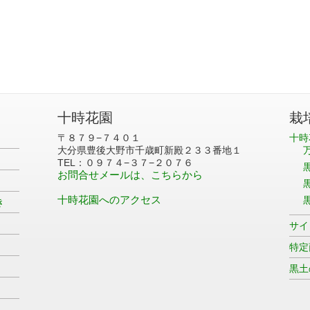
十時花園
栽
〒８７９−７４０１
十時
大分県豊後大野市千歳町新殿２３３番地１
TEL：０９７４−３７−２０７６
お問合せメールは、こちらから
十時花園へのアクセス
き
サイ
特定
黒土