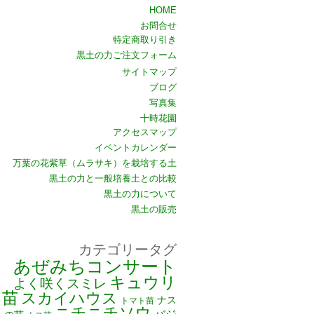
HOME
お問合せ
特定商取り引き
黒土の力ご注文フォーム
サイトマップ
ブログ
写真集
十時花園
アクセスマップ
イベントカレンダー
万葉の花紫草（ムラサキ）を栽培する土
黒土の力と一般培養土との比較
黒土の力について
黒土の販売
カテゴリータグ
あぜみちコンサート
キュウリ
よく咲くスミレ
苗
スカイハウス
ナス
トマト苗
ニチニチソウ