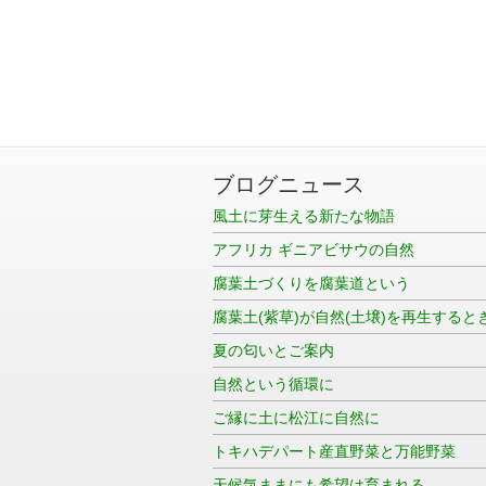
ブログニュース
風土に芽生える新たな物語
アフリカ ギニアビサウの自然
腐葉土づくりを腐葉道という
腐葉土(紫草)が自然(土壌)を再生すると
夏の匂いとご案内
自然という循環に
ご縁に土に松江に自然に
トキハデパート産直野菜と万能野菜
天候気ままにも希望は育まれる