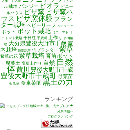
バジ
の苗
ナス苗
ビオラ
ル栽培
パンジー
ビニー
ピザ窯
ピザ窯ハ
ルハウス
ピザ窯体験
ウス
プラン
ター栽培
ベビーリーフ
ペチュニア
ポット栽培
ポット
ミ
ミニトマト
土作り
千日紅
ニトマト栽培
千歳町
多肉植
大分県豊後大野市千歳
室
物
紫草
内栽培
竹プランター
新聞記事
紫草栽培
育苗ポット
紫草の花
自然
自然
腐葉土
腐葉土作り
体
茜川
豊後大野市千歳
豊後大野市千歳町
野菜苗
黒土の力
食卓菜園
金魚草
ランキング
ブログランキング