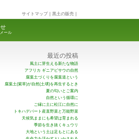
サイトマップ
｜
黒土の販売
｜
合せ
メール
最近の投稿
風土に芽生える新たな物語
アフリカ ギニアビサウの自然
腐葉土づくりを腐葉道という
腐葉土(紫草)が自然(土壌)を再生するとき
夏の匂いとご案内
自然という循環に
ご縁に土に松江に自然に
トキハデパート産直野菜と万能野菜
天候気ままにも希望は育まれる
季節を生き抜くキュウリ
大地という土は足もとにある
生命力を活かすといかされる