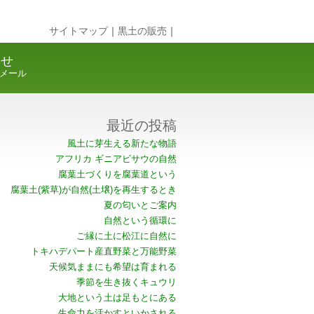
サイトマップ
｜
黒土の販売
｜
合せ
メール
最近の投稿
風土に芽生える新たな物語
アフリカ ギニアビサウの自然
腐葉土づくりを腐葉道という
腐葉土(紫草)が自然(土壌)を再生するとき
夏の匂いとご案内
自然という循環に
ご縁に土に松江に自然に
トキハデパート産直野菜と万能野菜
天候気ままにも希望は育まれる
季節を生き抜くキュウリ
大地という土は足もとにある
生命力を活かすといかされる