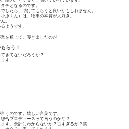
が、龍のごとく登り、開いていっています。
カタチとなるのです。
うでしたら、助けてもらうと良いかもしれません。
（小原くん）は、物事の本質が大好き。
せん。
いるようです。
事業を通じて、導き出したのが
でもらう！
れてきてないだろうか？
します。
が言うのです。嬉しい言葉です。
、総合プロデュースって言うのかな？
れます。余計にわからないか？古すぎるか？笑
て、カタチに表してくれます。