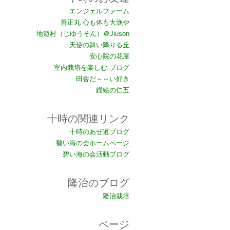
エンジェルファーム
善正丸 心も体も大漁や
地遊村（じゆうそん）＠Jiuson
天使の舞い降りる丘
安心院の花屋
室内栽培を楽しむ ブログ
田舎だ～～い好き
鏝絵の仁五
十時の関連リンク
十時のあぜ道ブログ
碧い海の会ホームページ
碧い海の会活動ブログ
隆治のブログ
隆治栽培
ページ