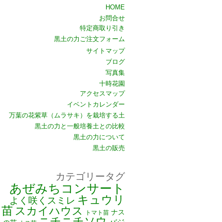
HOME
お問合せ
特定商取り引き
黒土の力ご注文フォーム
サイトマップ
ブログ
写真集
十時花園
アクセスマップ
イベントカレンダー
万葉の花紫草（ムラサキ）を栽培する土
黒土の力と一般培養土との比較
黒土の力について
黒土の販売
カテゴリータグ
あぜみちコンサート
キュウリ
よく咲くスミレ
苗
スカイハウス
ナス
トマト苗
ニチニチソウ