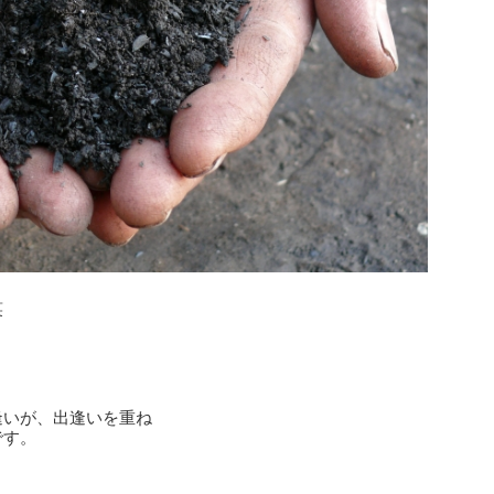
笑
逢いが、出逢いを重ね
です。