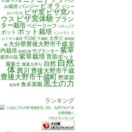
バジ
の苗
ナス苗
ビオラ
ル栽培
パンジー
ビニー
ピザ窯
ピザ窯ハ
ルハウス
ピザ窯体験
ウス
プラン
ター栽培
ベビーリーフ
ペチュニア
ポット栽培
ポット
ミ
ミニトマト
土作り
千日紅
ニトマト栽培
千歳町
多肉植
大分県豊後大野市千歳
室
物
紫草
内栽培
竹プランター
新聞記事
紫草栽培
育苗ポット
紫草の花
自然
自然
腐葉土
腐葉土作り
体
茜川
豊後大野市千歳
豊後大野市千歳町
野菜苗
黒土の力
食卓菜園
金魚草
ランキング
ブログランキング