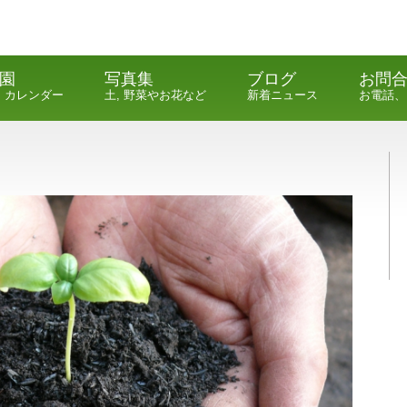
園
写真集
ブログ
お問
, カレンダー
土, 野菜やお花など
新着ニュース
お電話、