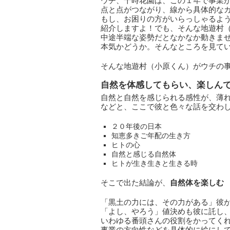
ウチ、十時花園は、この１年で事業
点と点がつながり、線から具体的な
もし、お困りの方がいらっしゃるよ
紹介しますよ！でも、そんな地遊村
中途半端な姿勢だとなかなか動きま
本気かどうか。そんなところを見て
そんな地遊村（小原くん）がウチの
自然を体感してもらい、楽しん
自然と自然を感じられる感性が、薄
などと、ここで彼と色々な話を交わ
２０年後の日本
知恵多きご年配の生き方
ヒトの心
自然と感じる自然体
ヒトが生き生きと生きる時
そこで出た結論が、
自然体を楽しむ
「黒土の力には、その力がある」彼
「よし、やろう」値決めも彼に託し
いわゆる番頭さんの役割をかってく
事業の方向性などを具体的に絵にし