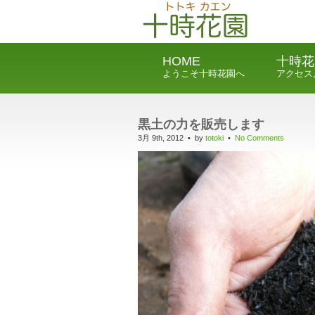
HOME
十時花
ようこそ十時花園へ
アクセス
黒土の力を販売します
3月 9th, 2012 • by
totoki
•
No Comments