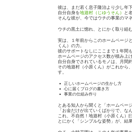
彼は、まだ若く息子隆治より少し年
自分自身を
地遊村（じゆうそん）
と
そんな彼が、今ではウチの事業のマ
ウチの黒土に惚れ、とにかく取り組
実は、１年前からこのホームページ
くん）の力。
彼のサポートなしにここまで１年間
ホームページのアクセス数が積み上
自分自身でされているモノは、月間約
その地遊村（小原くん）がこれから
す。
正しいホームページの生かし方
心に届くブログの書き方
事業の仕組み作り
とある知人から聞くと「ホームペー
「お金だけが出ていくばかりで、な
これ、不自然！地遊村（小原くん）
とにかく「シンプルな姿勢」が、結