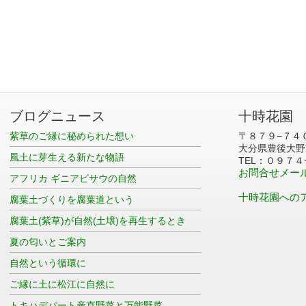
ブログニュース
十時花園
紫草のご縁に秘められた想い
〒８７９−７４
大分県豊後大野
風土に芽生える新たな物語
TEL：０９７４
お問合せメー
アフリカ ギニアビサウの自然
十時花園への
腐葉土づくりを腐葉道という
腐葉土(紫草)が自然(土壌)を再生するとき
夏の匂いとご案内
自然という循環に
ご縁に土に松江に自然に
トキハデパート産直野菜と万能野菜