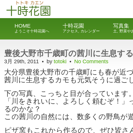
HOME
十時花園
写真集
ようこそ十時花園へ
アクセス, カレンダー
土, 野菜
豊後大野市千歳町の茜川に生息す
3月 29th, 2011 • by
totoki
•
No Comments
大分県豊後大野市の千歳町にも春が近
茜川に生息するカモも元気そうに過ご
下の写真、こっちと目が合っています
「川をきれいに、よろしく頼むぞ！」
るのかな？
この茜川の自然には、数多くの野鳥が
ピザ窯もこれから作るので、ぜひ皆さ