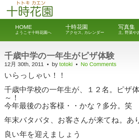
HOME
十時花園
写真集
ようこそ十時花園へ
アクセス, カレンダー
土, 野菜
千歳中学の一年生がピザ体験
12月 30th, 2011 • by
totoki
•
No Comments
いらっしゃい！！
千歳中学校の一年生が、１２名。ピザ
～！
今年最後のお客様・・かな？多分。笑
年末バタバタ、お客さんが来てね。あ
良い年を迎えましょう