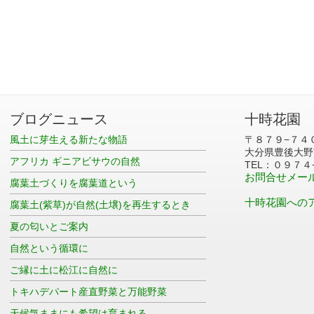
ブログニュース
十時花園
風土に芽生える新たな物語
〒８７９−７４
大分県豊後大野
アフリカ ギニアビサウの自然
TEL：０９７４
お問合せメー
腐葉土づくりを腐葉道という
十時花園への
腐葉土(紫草)が自然(土壌)を再生するとき
夏の匂いとご案内
自然という循環に
ご縁に土に松江に自然に
トキハデパート産直野菜と万能野菜
天候気ままにも希望は育まれる