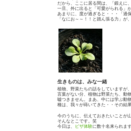
だから、ここに居る間は、「鍛えに
一旦、外に出ると「可愛がられる」
あまりに、度が過ぎると・・・「過
「なにお～～！！と踏ん張る力」が
生きものは、みな一緒
植物、野菜たちの話をしていますが
言葉がない分、植物は野菜たち、動
嘘つきません。まあ、中には学ぶ動
種は、我々が蒔いてきた・・その結
今のうちに、伝えておきたいことが
そんなとこです。笑
今日は、
ピザ体験
に数十名来られま