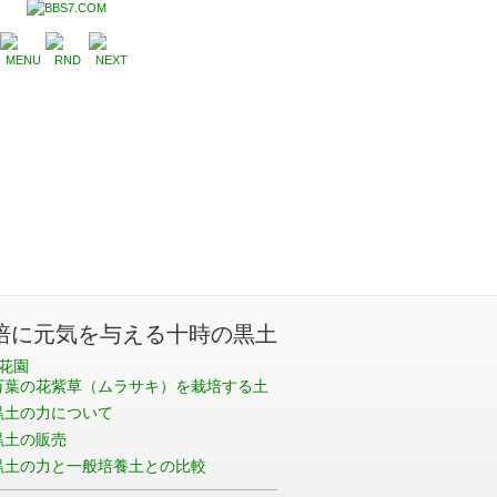
培に元気を与える十時の黒土
花園
万葉の花紫草（ムラサキ）を栽培する土
黒土の力について
黒土の販売
黒土の力と一般培養土との比較