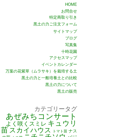
HOME
お問合せ
特定商取り引き
黒土の力ご注文フォーム
サイトマップ
ブログ
写真集
十時花園
アクセスマップ
イベントカレンダー
万葉の花紫草（ムラサキ）を栽培する土
黒土の力と一般培養土との比較
黒土の力について
黒土の販売
カテゴリータグ
あぜみちコンサート
キュウリ
よく咲くスミレ
苗
スカイハウス
ナス
トマト苗
ニチニチソウ