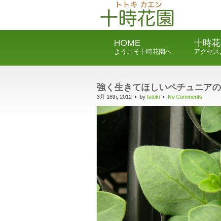
HOME
十時花
ようこそ十時花園へ
アクセス
強く生きてほしいペチュニアの
3月 18th, 2012 • by
totoki
•
No Comments