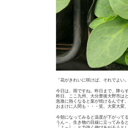
「花がきれいに咲けば、それでよい
今日は、雨ですね。昨日まで、降ら
昨日、ここ九州、大分豊後大野市は
急激に熱くなると葉が焼けるんです
おまけに人間も・・・笑。大変大変
今朝になってみると温度が下がって
うん～、生き物の目線に立ってみる
「よ～し」と力強く伸びあがろうと