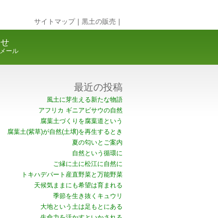
サイトマップ
｜
黒土の販売
｜
合せ
メール
最近の投稿
風土に芽生える新たな物語
アフリカ ギニアビサウの自然
腐葉土づくりを腐葉道という
腐葉土(紫草)が自然(土壌)を再生するとき
夏の匂いとご案内
自然という循環に
ご縁に土に松江に自然に
トキハデパート産直野菜と万能野菜
天候気ままにも希望は育まれる
季節を生き抜くキュウリ
大地という土は足もとにある
生命力を活かすといかされる