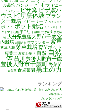
バジ
の苗
ナス苗
ビオラ
ル栽培
パンジー
ビニー
ピザ窯
ピザ窯ハ
ルハウス
ピザ窯体験
ウス
プラン
ター栽培
ベビーリーフ
ペチュニア
ポット栽培
ポット
ミ
ミニトマト
土作り
千日紅
ニトマト栽培
千歳町
多肉植
大分県豊後大野市千歳
室
物
紫草
内栽培
竹プランター
新聞記事
紫草栽培
育苗ポット
紫草の花
自然
自然
腐葉土
腐葉土作り
体
茜川
豊後大野市千歳
豊後大野市千歳町
野菜苗
黒土の力
食卓菜園
金魚草
ランキング
ブログランキング