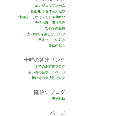
エンジェルファーム
善正丸 心も体も大漁や
地遊村（じゆうそん）＠Jiuson
天使の舞い降りる丘
安心院の花屋
室内栽培を楽しむ ブログ
田舎だ～～い好き
鏝絵の仁五
十時の関連リンク
十時のあぜ道ブログ
碧い海の会ホームページ
碧い海の会活動ブログ
隆治のブログ
隆治栽培
ページ