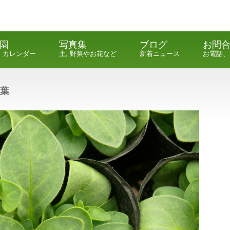
園
写真集
ブログ
お問
, カレンダー
土, 野菜やお花など
新着ニュース
お電話、
葉